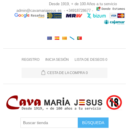
Desde 1919, + de 100 Años a tu servicio
admin@cavamariajesus.es
- +34918728677 -
REGISTRO
INICIA SESIÓN
LISTA DE DESEOS
0
CESTA DE LA COMPRA
0