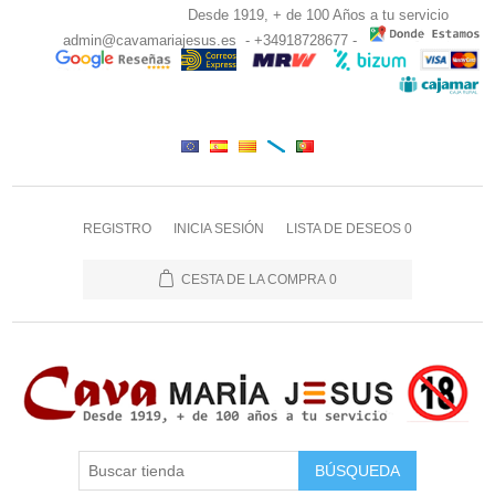
Desde 1919, + de 100 Años a tu servicio
admin@cavamariajesus.es
- +34918728677 -
REGISTRO
INICIA SESIÓN
LISTA DE DESEOS
0
CESTA DE LA COMPRA
0