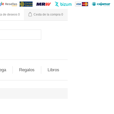
ta de deseos
0
Cesta de la compra
0
ega
Regalos
Libros