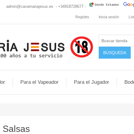
cio
admin@cavamariajesus.es
- +34918728677 -
Registro
Inicia sesión
Lis
or
Para el Vapeador
Para el Jugador
Bod
Salsas