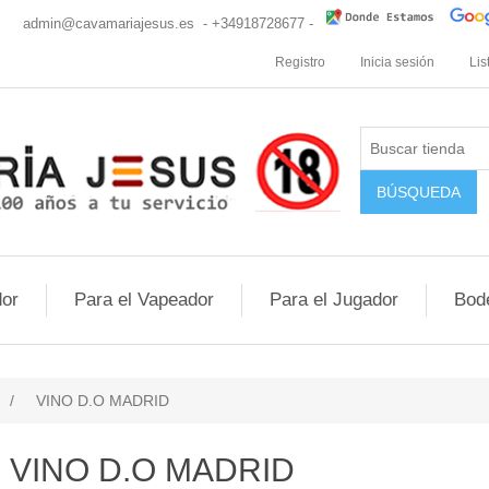
cio
admin@cavamariajesus.es
- +34918728677 -
Registro
Inicia sesión
Lis
or
Para el Vapeador
Para el Jugador
Bod
/
VINO D.O MADRID
VINO D.O MADRID