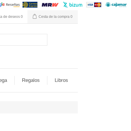
ta de deseos
0
Cesta de la compra
0
ega
Regalos
Libros